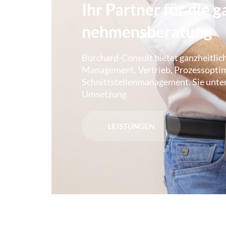
Ihr Part­­ner für die g
nehmens­bera­tung
Burchard-Consult bietet ganzheitli
Management, Vertrieb, Prozessoptim
Schnittstellenmanagement. Sie unte
Umsetzung
LEISTUNGEN