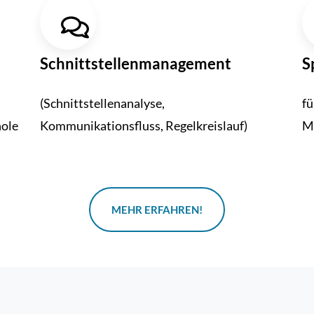
Schnitt­stellen­manage­ment
S
(Schnittstellenanalyse,
fü
hole
Kommunikationsfluss, Regelkreislauf)
Mi
MEHR ERFAHREN!