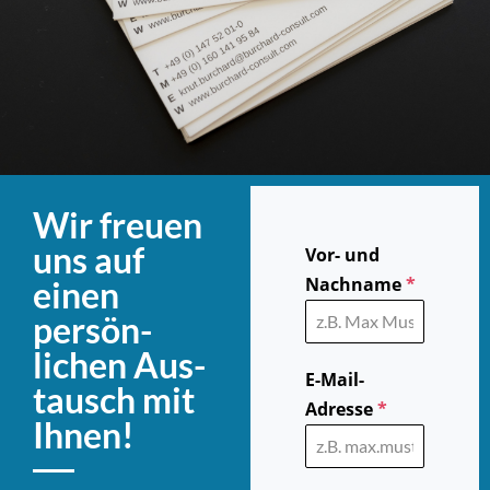
Wir freuen
uns auf
Vor- und
Nachname
*
einen
persön­
lichen Aus­
E-Mail-
tausch mit
Adresse
*
Ihnen!