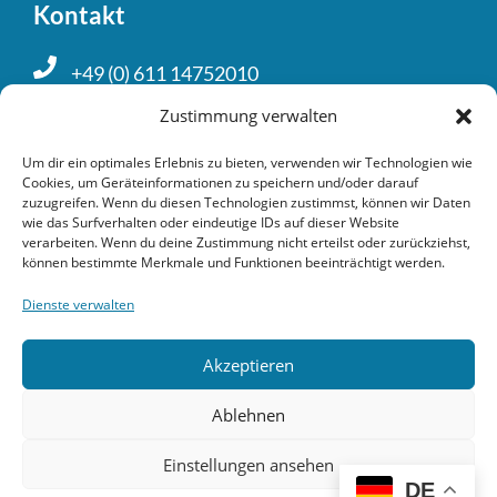
Kontakt
+49 (0) 611 14752010
kontakt@burchard-consult.com
Zustimmung verwalten
Um dir ein optimales Erlebnis zu bieten, verwenden wir Technologien wie
Cookies, um Geräteinformationen zu speichern und/oder darauf
Recht­liches
zuzugreifen. Wenn du diesen Technologien zustimmst, können wir Daten
wie das Surfverhalten oder eindeutige IDs auf dieser Website
verarbeiten. Wenn du deine Zustimmung nicht erteilst oder zurückziehst,
Impressum
können bestimmte Merkmale und Funktionen beeinträchtigt werden.
Daten­schutz­erklärung
Dienste verwalten
Bilder & Icon Referenzen
Akzeptieren
Cookie Richtlinie
Ablehnen
Einstellungen ansehen
DE