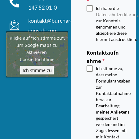
*
147 52 01-0
Ich habe die
Datenschutzerklärung
kontakt@burchard-
zur Kenntnis
genommen und
consult.com
akzeptiere diese
Klicke auf "Ich stimme zu",
hiermit ausdrücklich.
um Google maps zu
aktivieren
Kontaktaufn
Cookie-Richtlinie
ahme
*
Ich stimme zu,
Ich stimme zu
dass meine
Formularangaben
zur
Kontaktaufnahme
bzw. zur
Bearbeitung
meines Anliegens
gespeichert
werden und im
Zuge dessen mit
mir Kontakt